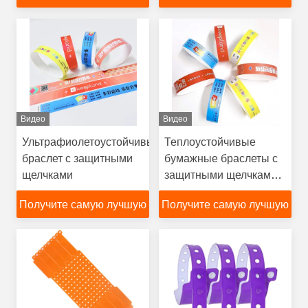
попаданию браслеты
код рекламный
цену
цену
подарок браслет
Видео
Видео
Ультрафиолетоустойчивый
Теплоустойчивые
браслет с защитными
бумажные браслеты с
щелчками
защитными щелчками
для мероприятий
Получите самую лучшую
Получите самую лучшую
цену
цену