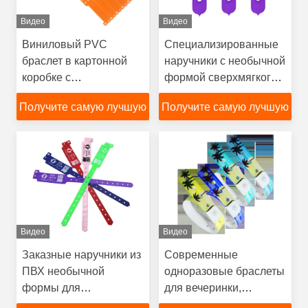
Видео
Видео
Виниловый PVC
Специализированные
браслет в картонной
наручники с необычной
коробке с
формой сверхмягкого
неправильной формой
ПВХ для украшения
Получите самую лучшую
Получите самую лучшую
цену
цену
Видео
Видео
Заказные наручники из
Современные
ПВХ необычной
одноразовые браслеты
формы для
для вечеринки,
мероприятий
бассейна, концерта,