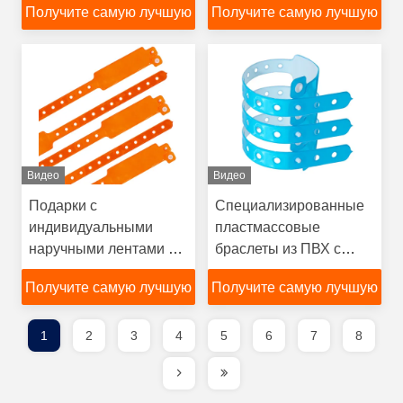
Получите самую лучшую
Получите самую лучшую
больницы и т.д.
цену
цену
Видео
Видео
Подарки с
Специализированные
индивидуальными
пластмассовые
наручными лентами из
браслеты из ПВХ с
ПВХ с логотипом
сертификатом SGS
Получите самую лучшую
Получите самую лучшую
цену
цену
1
2
3
4
5
6
7
8