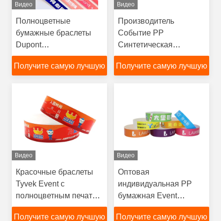
Видео
Видео
Полноцветные
Производитель
бумажные браслеты
Событие PP
Dupont
Синтетическая
Ультрафиолетоустойчивые
бумажная браслет с
Получите самую лучшую
Получите самую лучшую
полноцветной печатью
водонепроницаемая
цену
цену
устойчивая к потной
вспышке браслет
Видео
Видео
Красочные браслеты
Оптовая
Tyvek Event с
индивидуальная PP
полноцветным печатью
бумажная Event
водонепроницаемые
браслеты с логотипом
Получите самую лучшую
Получите самую лучшую
устойчивые к потному
шаблона слово штрих-