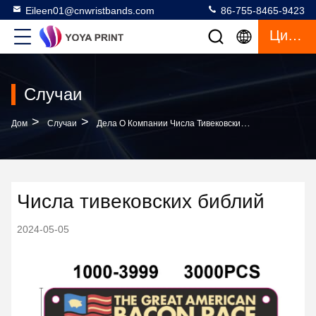
Eileen01@cnwristbands.com
86-755-8465-9423
Цитата
Случаи
>
>
Дом
Случаи
Дела О Компании Числа Тивековских Библий
Числа тивековских библий
2024-05-05