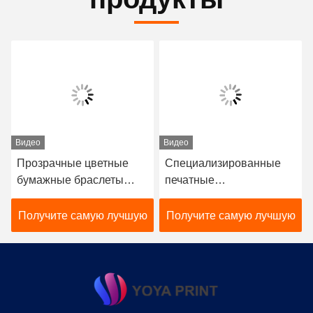
Видео
Видео
Прозрачные цветные
Специализированные
бумажные браслеты
печатные
Tyvek
персонализированные
бумажные браслеты для
Получите самую лучшую
Получите самую лучшую
мероприятий
синтетические
цену
цену