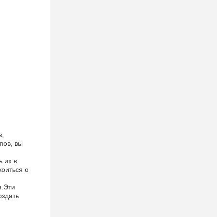
в,
пов, вы
 их в
коиться о
я.Эти
оздать