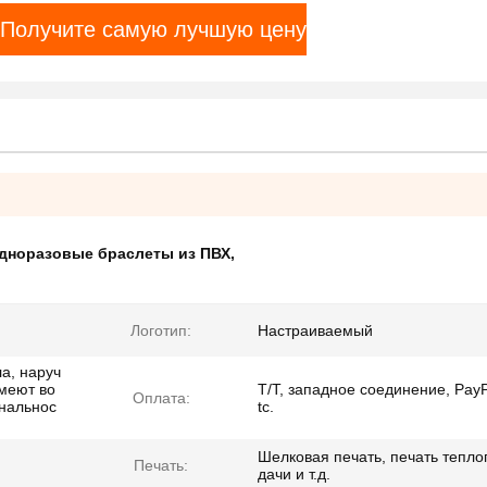
Получите самую лучшую цену
дноразовые браслеты из ПВХ
,
Логотип:
Настраиваемый
а, наруч
меют во
T/T, западное соединение, PayP
Оплата:
нальнос
tc.
Шелковая печать, печать тепло
Печать:
дачи и т.д.